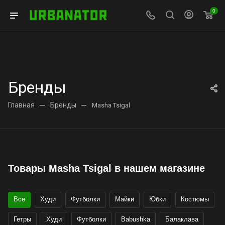
0
Бренды
Главная
—
Бренды
—
Masha Tsigal
Товары Masha Tsigal в нашем магазине
Все
Худи
Футболки
Майки
Юбки
Костюмы
Гетры
Худи
Футболки
Babushka
Балаклава