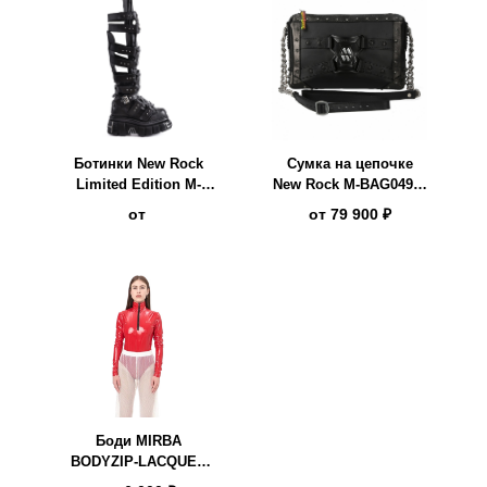
Ботинки New Rock
Сумка на цепочке
Limited Edition M-
New Rock M-BAG049A-
MET041-C2
S2
от
от
79 900 ₽
Боди MIRBA
BODYZIP-LACQUER
красный