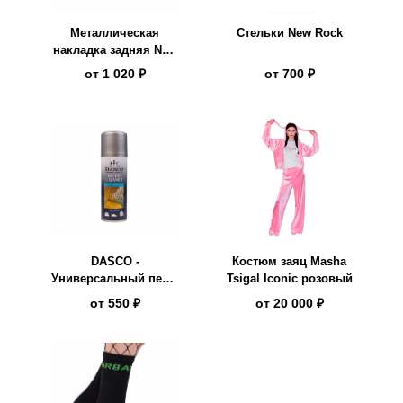
Металлическая
Стельки New Rock
накладка задняя New
Rock
от
1 020 ₽
от
700 ₽
DASCO -
Костюм заяц Masha
Универсальный пена-
Tsigal Iconic розовый
очиститель, MULTI
от
550 ₽
от
20 000 ₽
CLEANER, 200мл.