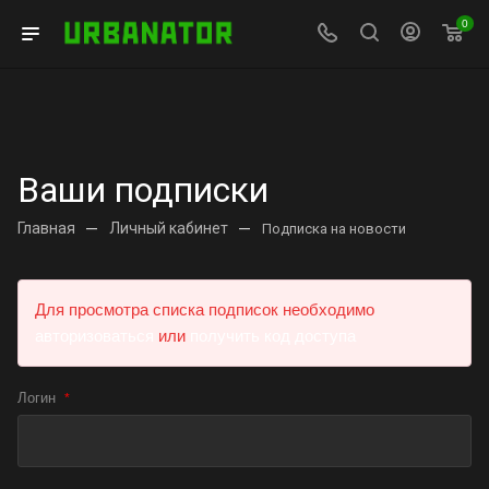
0
Ваши подписки
Главная
—
Личный кабинет
—
Подписка на новости
Для просмотра списка подписок необходимо
авторизоваться
или
получить код доступа
Логин
*