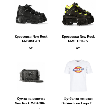
Кроссовки New Rock
Кроссовки New Rock
M-120NC-C1
M-MET011-C2
от
от
Сумка на цепочке
Футболка женская
New Rock M-BAG049-
Dickies Icon Logo Tee
S4
белая