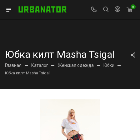
0
Юбка килт Masha Tsigal
Главная
—
Каталог
—
Женская одежда
—
Юбки
—
Юбка килт Masha Tsigal