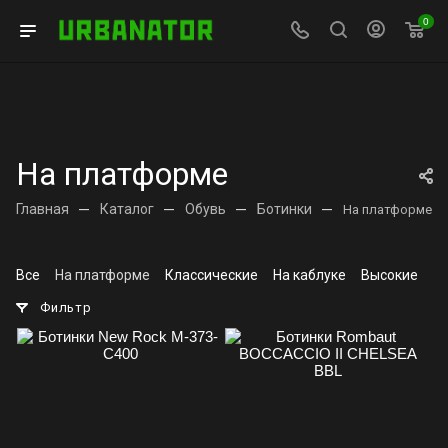
0
На платформе
Главная
—
Каталог
—
Обувь
—
Ботинки
—
На платформе
Все
На платформе
Классические
На каблуке
Высокие
С
Фильтр