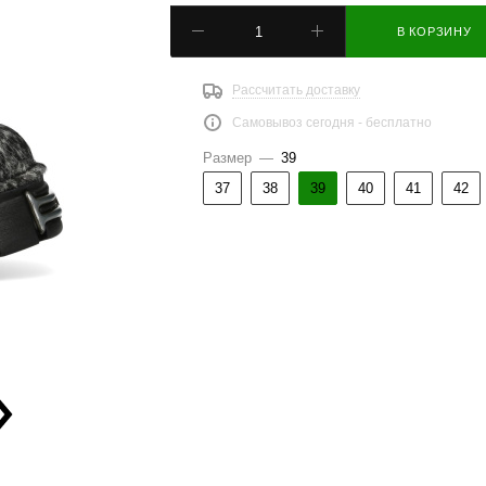
В КОРЗИНУ
Рассчитать доставку
Самовывоз сегодня - бесплатно
Размер
—
39
37
38
39
40
41
42